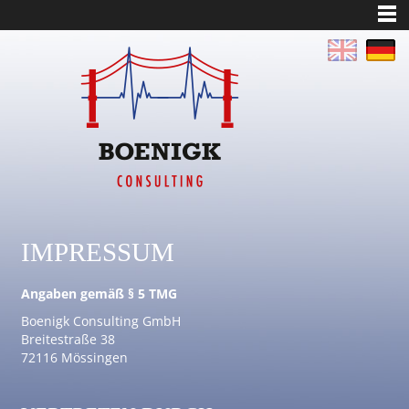
IMPRESSUM
Angaben gemäß § 5 TMG
Boenigk Consulting GmbH
Breitestraße 38
72116 Mössingen